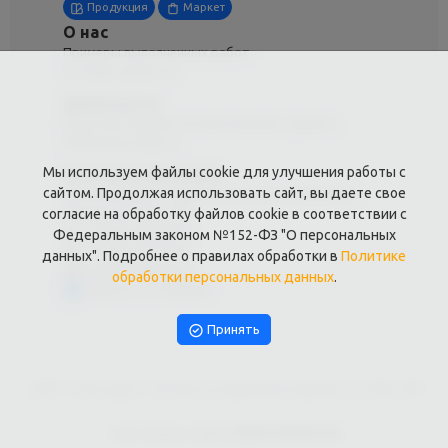
Продукция
Маркет
О нас
Примеры выполненных работ
Отзывы клиентов
Документы
Политика обработки персональных данных
Публичная оферта
Мы используем файлы cookie для улучшения работы с
Контакты филиала
сайтом. Продолжая использовать сайт, вы даете свое
Москва,Метро Бунинская аллея ул.Адмирала
Руднева 20 офис 306
согласие на обработку файлов cookie в соответствии с
+7 (985) 548-96-87
Федеральным законом №152-ФЗ "О персональных
+7 (985) 548-96-87
данных". Подробнее о правилах обработки в
Политике
kopirkin24@mail.ru
обработки персональных данных
.
Написать в Telegram
Принять
, ИНН: 1, Юр.адрес: г Москва, ул.Адмирала Руднева, 20, офис 306
Сайт предоставлен
WEBTOPRINT24