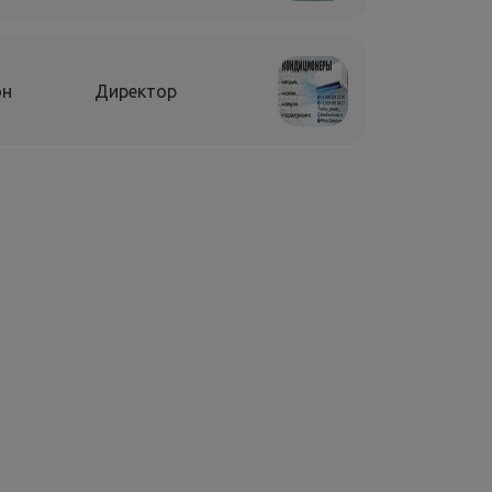
он
Директор