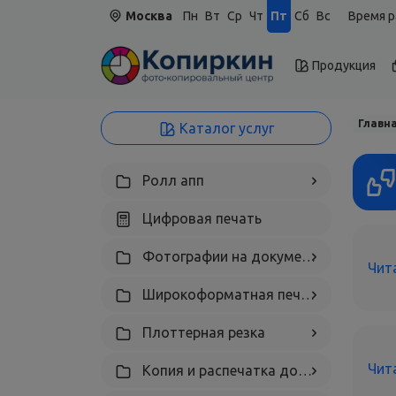
Москва
Пн
Вт
Ср
Чт
Пт
Сб
Вс
Время р
Продукция
Главн
Каталог услуг
Ролл апп
Цифровая печать
Фотографии на документы, паспорт, визы
Чит
Широкоформатная печать
Плоттерная резка
Чит
Копия и распечатка документов А4, А3