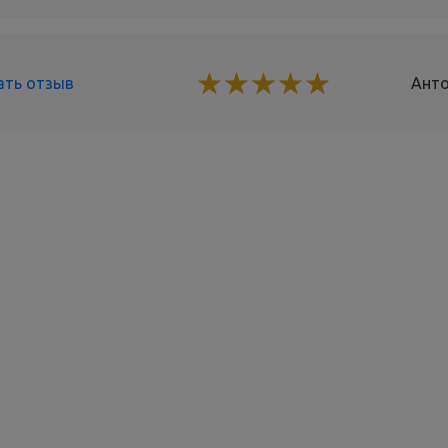
☆
★
☆
★
☆
★
☆
★
☆
★
ать отзыв
Ант