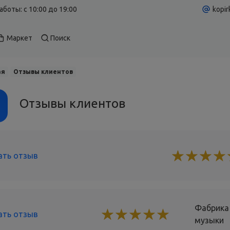
аботы: c 10:00 до 19:00
kopir
Маркет
Поиск
ая
Отзывы клиентов
Отзывы клиентов
☆
★
☆
★
☆
★
☆
★
ать отзыв
Фабрика
☆
★
☆
★
☆
★
☆
★
☆
★
ать отзыв
музыки