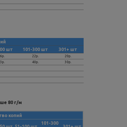
пий
100 шт
101-300 шт
301+ шт
6р.
22р.
20р.
3р.
40р.
30р.
ше 80 г/м
тво копий
101-300
-50 шт
51-100 шт
301+ шт