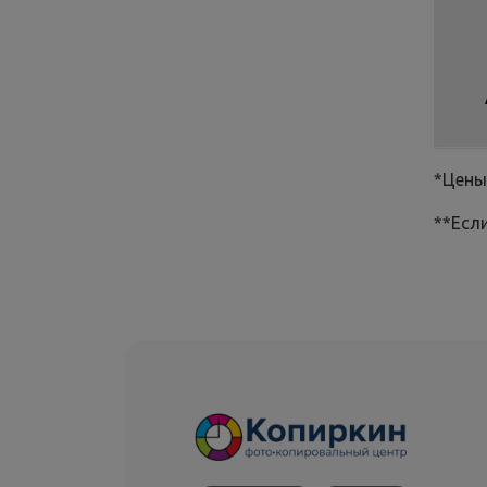
*Цены
**Есл