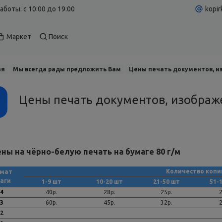
аботы: c 10:00 до 19:00
kopir
Маркет
Поиск
ая
Мы всегда рады предложить Вам
Цены печать документов, и
Цены печать документов, изображе
ны на чёрно-белую печать на бумаге 80 г/м
Количество копи
мат
аги
1-9 шт
10-20 шт
21-50 шт
51-
4
40р.
28р.
25р.
2
3
60р.
45р.
32р.
2
2