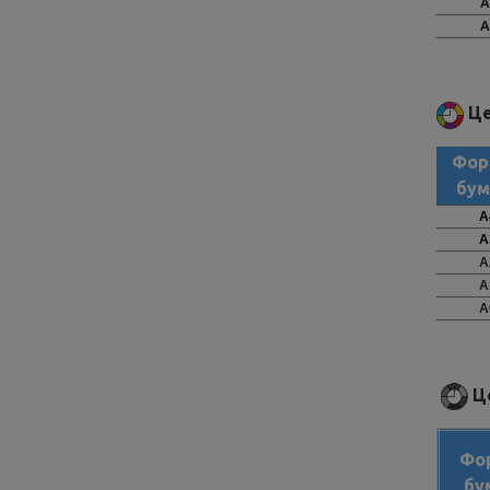
А
А
Це
Фор
бум
А
А
А
А
А
Це
Фо
бу