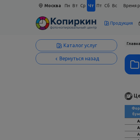
Москва
Пн
Вт
Ср
Чт
Пт
Сб
Вс
Время р
Продукция
Главн
Каталог услуг
Вернуться назад
Це
Фор
бум
А
А
А