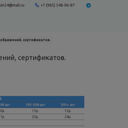
kin24@mail.ru
+7 (985) 548-96-87
зображений, сертификатов.
ний, сертификатов.
й
100 шт
101-300 шт
301+ шт
0р.
13р.
12р.
7р.
25р.
24р.