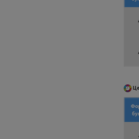
Це
Фо
бу