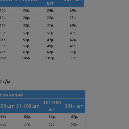
шт
30р.
26р.
24р.
20р.
30р.
26р.
25р.
23р.
36р.
32р.
31р.
29р.
55р.
52р.
51р.
49р.
53р.
51р.
47р.
42р.
55р.
53р.
49р.
45р.
72р.
67р.
62р.
57р.
108р.
106р.
102р.
99р.
 г/м
тво копий
101-300
-50 шт
51-100 шт
301+ шт
шт
62р.
55р.
52р.
47р.
65р.
57р.
55р.
52р.