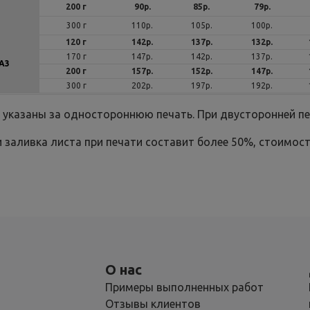
200 г
90р.
85р.
79р.
300 г
110р.
105р.
100р.
120 г
142р.
137р.
132р.
170 г
147р.
142р.
137р.
А3
200 г
157р.
152р.
147р.
300 г
202р.
197р.
192р.
 указаны за одностороннюю печать. При двусторонней печ
и заливка листа при печати составит более 50%, стоимост
О нас
Примеры выполненных работ
Отзывы клиентов