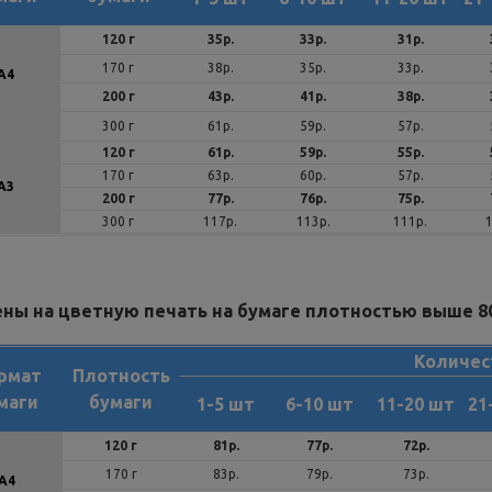
120 г
35р.
33р.
31р.
170 г
38р.
35р.
33р.
А4
200 г
43р.
41р.
38р.
300 г
61р.
59р.
57р.
120 г
61р.
59р.
55р.
170 г
63р.
60р.
57р.
А3
200 г
77р.
76р.
75р.
300 г
117р.
113р.
111р.
ны на цветную печать на бумаге плотностью выше 80
Количес
рмат
Плотность
маги
бумаги
1-5 шт
6-10 шт
11-20 шт
21
120 г
81р.
77р.
72р.
170 г
83р.
79р.
73р.
А4