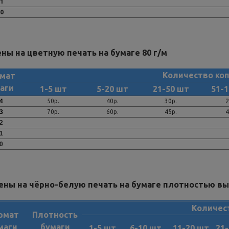
1
0
ны на цветную печать на бумаге 80 г/м
Количество ко
мат
аги
1-5 шт
5-20 шт
21-50 шт
51-
4
50р.
40р.
30р.
2
3
70р.
60р.
45р.
4
2
1
0
ны на чёрно-белую печать на бумаге плотностью вы
Количес
рмат
Плотность
маги
бумаги
1-5 шт
6-10 шт
11-20 шт
21