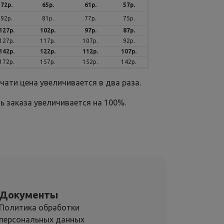
72р.
65р.
61р.
57р.
92р.
81р.
77р.
75р.
127р.
102р.
97р.
87р.
127р.
117р.
107р.
92р.
142р.
122р.
112р.
107р.
172р.
157р.
152р.
142р.
ати цена увеличивается в два раза.
ь заказа увеличивается на 100%.
Документы
Политика обработки
персональных данных