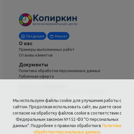
Продукция
Маркет
О нас
Примеры выполненных работ
Отзывы клиентов
Документы
Политика обработки персональных данных
Публичная оферта
Контакты филиала
Москва,Метро Бунинская аллея ул.Адмирала
Руднева 20 офис 306
Мы используем файлы cookie для улучшения работы с
+7 (985) 548-96-87
сайтом. Продолжая использовать сайт, вы даете свое
+7 (985) 548-96-87
согласие на обработку файлов cookie в соответствии с
kopirkin24@mail.ru
Федеральным законом №152-ФЗ "О персональных
Написать в Telegram
данных". Подробнее о правилах обработки в
Политике
обработки персональных данных
.