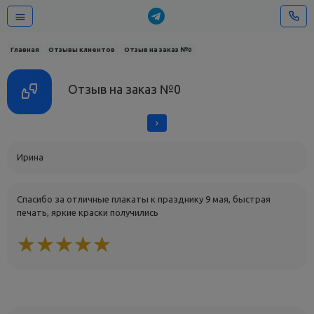
Главная
Отзывы клиентов
Отзыв на заказ №0
Отзыв на заказ №0
Ирина
Спасибо за отличные плакаты к празднику 9 мая, быстрая
печать, яркие краски получились
☆
★
☆
★
☆
★
☆
★
☆
★